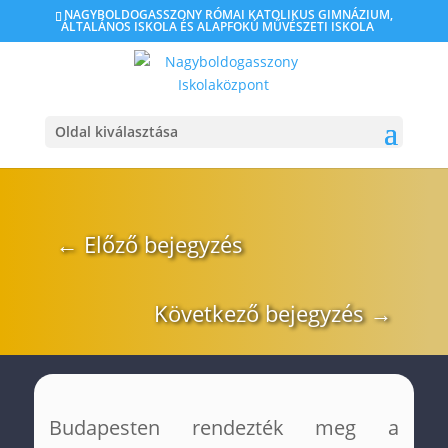
NAGYBOLDOGASSZONY RÓMAI KATOLIKUS GIMNÁZIUM,
ÁLTALÁNOS ISKOLA ÉS ALAPFOKÚ MŰVÉSZETI ISKOLA
Strandröplabda Diákolimpia
Országos Döntő
Oldal kiválasztása
2026. máj. 12.
|
0 hozzászólás
←
Előző bejegyzés
Következő bejegyzés
→
Budapesten rendezték meg a