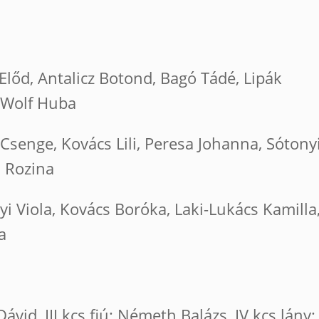
Előd, Antalicz Botond, Bagó Tádé, Lipák
 Wolf Huba
Csenge, Kovács Lili, Peresa Johanna, Sótony
a Rozina
yi Viola, Kovács Boróka, Laki-Lukács Kamilla
a
 Dávid, III.kcs fiú: Németh Balázs, IV.kcs lány: