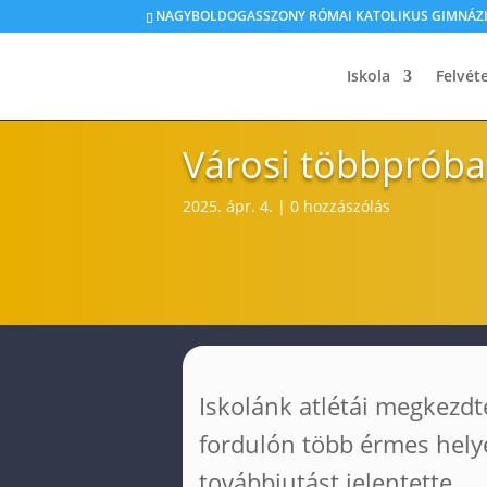
NAGYBOLDOGASSZONY RÓMAI KATOLIKUS GIMNÁZIU
Iskola
Felvéte
Városi többpróba
2025. ápr. 4.
|
0 hozzászólás
Iskolánk atlétái megkezdt
fordulón több érmes helye
továbbjutást jelentette.