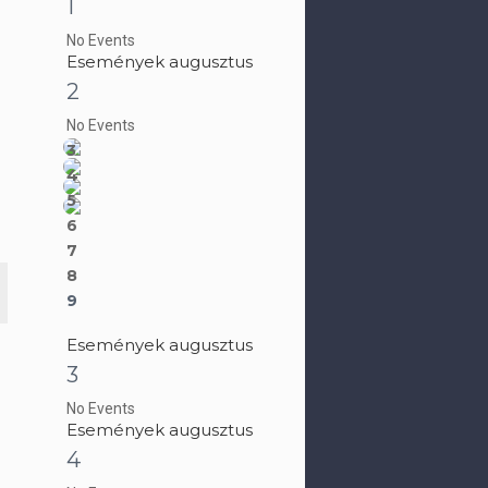
1
No Events
Események augusztus
2
No Events
3
4
5
6
7
8
9
Események augusztus
3
No Events
Események augusztus
4