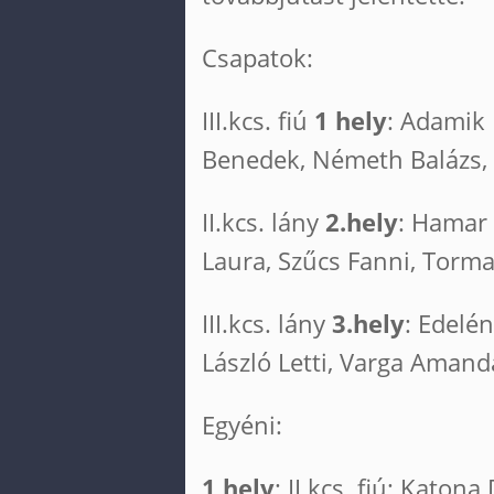
Csapatok:
III.kcs. fiú
1 hely
: Adamik 
Benedek, Németh Balázs,
II.kcs. lány
2.hely
: Hamar 
Laura, Szűcs Fanni, Torm
III.kcs. lány
3.hely
: Edelén
László Letti, Varga Amand
Egyéni:
1 hely
: II.kcs. fiú: Katona