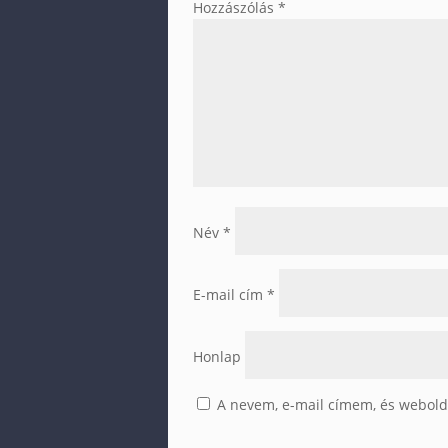
Hozzászólás
*
Név
*
E-mail cím
*
Honlap
A nevem, e-mail címem, és webol