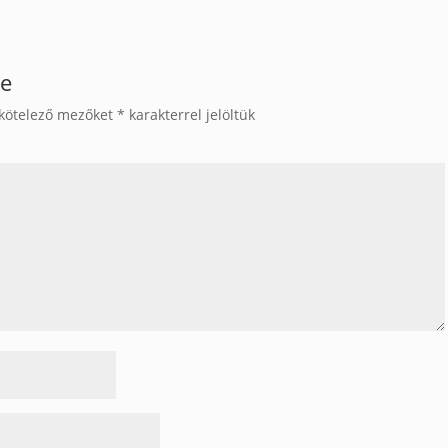
se
kötelező mezőket
*
karakterrel jelöltük