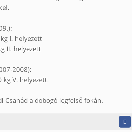
kel.
9.):
kg I. helyezett
g II. helyezett
007-2008):
 kg V. helyezett.
i Csanád a dobogó legfelső fokán.