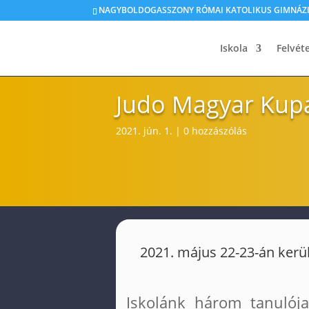
NAGYBOLDOGASSZONY RÓMAI KATOLIKUS GIMNÁZIU
Iskola
Felvéte
Judo Magyar Kup
2021. jún. 1.
|
0 hozzászólás
2021. május 22-23-án ker
Iskolánk három tanulój