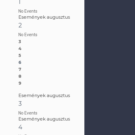
1
No Events
Események augusztus
2
No Events
3
4
5
6
7
8
9
Események augusztus
3
No Events
Események augusztus
4