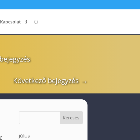
Kapcsolat
 bejegyzés
Következő bejegyzés
→
z
július