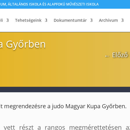
M, ÁLTALÁNOS ISKOLA ÉS ALAPFOKÚ MŰVÉSZETI ISKOLA
li
Tehetségeink
Dokumentumtár
Archívum
a Győrben
←
Előző
ült megrendezésre a judo Magyar Kupa Győrben.
a vett részt a rangos megmérettetésen a