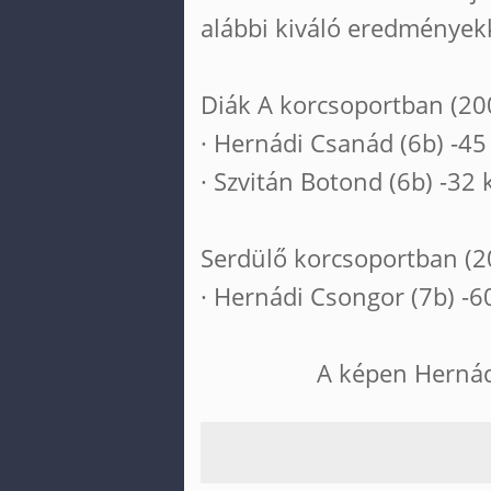
alábbi kiváló eredmények
Diák A korcsoportban (200
· Hernádi Csanád (6b) -45 
· Szvitán Botond (6b) -32 k
Serdülő korcsoportban (2
· Hernádi Csongor (7b) -60
A képen Hernád