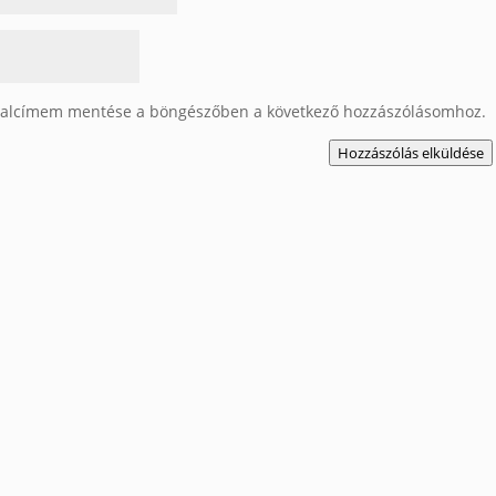
dalcímem mentése a böngészőben a következő hozzászólásomhoz.
Hozzászólás elküldése