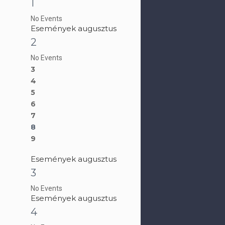
1
No Events
Események augusztus
2
No Events
3
4
5
6
7
8
9
Események augusztus
3
No Events
Események augusztus
4