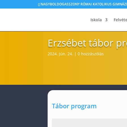
NAGYBOLDOGASSZONY RÓMAI KATOLIKUS GIMNÁZIU
Iskola
Felvéte
Erzsébet tábor p
2024. jún. 24.
|
0 hozzászólás
Tábor program