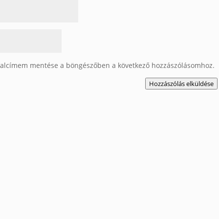
dalcímem mentése a böngészőben a következő hozzászólásomhoz.
Hozzászólás elküldése