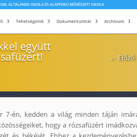
M, ÁLTALÁNOS ISKOLA ÉS ALAPFOKÚ MŰVÉSZETI ISKOLA
li
Tehetségeink
Dokumentumtár
Archívum
kkel együtt
safüzért!
←
Előző
er 7-én, kedden a világ minden táján imár
közösségeiket, hogy a rózsafüzért imádkozv
ségét és békéjét. Ehhez a kezdeményezéshe