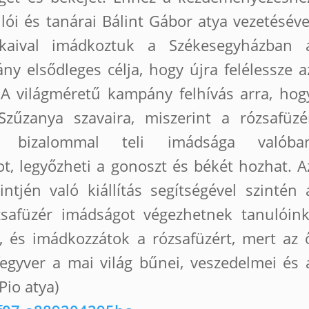
lói és tanárai Bálint Gábor atya vezetéséve
tkaival imádkoztuk a Székesegyházban 
y elsődleges célja, hogy újra felélessze a
. A világméretű kampány felhívás arra, hog
zűzanya szavaira, miszerint a rózsafüzé
 bizalommal teli imádsága valóba
ot, legyőzheti a gonoszt és békét hozhat. A
intjén való kiállítás segítségével szintén 
ózsafüzér imádságot végezhetnek tanulóink
, és imádkozzátok a rózsafüzért, mert az 
fegyver a mai világ bűnei, veszedelmei és 
Pio atya)