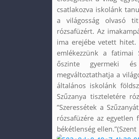
csatlakozva iskolánk tanu
a világosság olvasó ti
rózsafüzért. Az imakampán
ima erejébe vetett hitet
emlékezzünk a fatimai S
őszinte gyermeki és
megváltoztathatja a világ
általános iskolánk földsz
Szűzanya tiszteletére r
“Szeressétek a Szűzanyát
rózsafüzére az egyetlen 
békétlenség ellen.”(Szent 