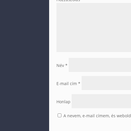
Név
*
E-mail cím
*
Honlap
A nevem, e-mail címem, és webol