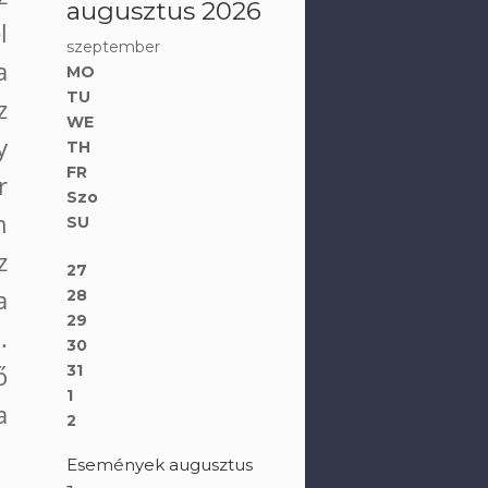
augusztus 2026
l
szeptember
a
MO
TU
z
WE
y
TH
FR
r
Szo
n
SU
z
27
a
28
29
.
30
ő
31
1
a
2
Események augusztus