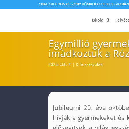
NAGYBOLDOGASSZONY RÓMAI KATOLIKUS GIMNÁZIU
Iskola
Felvéte
Egymillió gyerme
imádkoztuk a Róz
2025. okt. 7.
|
0 hozzászólás
Jubileumi 20. éve októb
hívják a gyermekeket és 
elősegítsék a világ egy