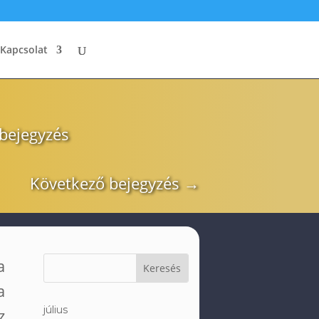
Kapcsolat
 bejegyzés
Következő bejegyzés
→
a
a
július
z