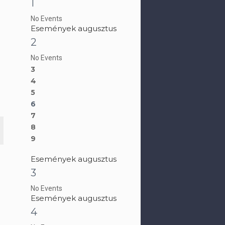
1
No Events
Események augusztus
2
No Events
3
4
5
6
7
8
9
Események augusztus
3
No Events
Események augusztus
4