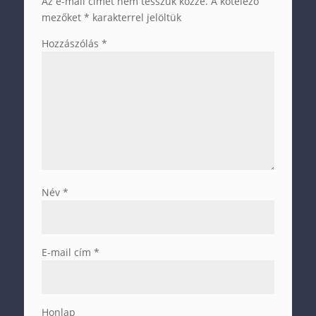
Az e-mail címet nem tesszük közzé.
A kötelező
mezőket
*
karakterrel jelöltük
Hozzászólás
*
Név
*
E-mail cím
*
Honlap