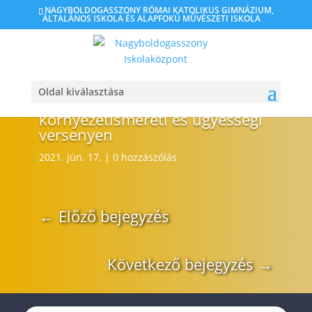
NAGYBOLDOGASSZONY RÓMAI KATOLIKUS GIMNÁZIUM,
ÁLTALÁNOS ISKOLA ÉS ALAPFOKÚ MŰVÉSZETI ISKOLA
Vándor Viadal országos
természetismereti,
Oldal kiválasztása
természetjáró, közismereti
környezetismereti és ügyességi
versenyen
2021. jún. 17.
|
0 hozzászólás
←
Előző bejegyzés
Következő bejegyzés
→